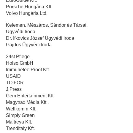
EuroGuide Kft.
Porsche Hungária Kft.
Volvo Hungária Ltd.
Kelemen, Mészáros, Sándor és Társai.
Ügyvédi Iroda
Dr. Ifkovics József Ügyvédi iroda
Gajdos Ügyvédi Iroda
24st Pflege
Holso GmbH
Immunetec-Proof Kft.
USAID
TOIFOR
J.Press
Gem Entertainment Kft
Magytrax Média Kft .
Wellkomm Kft.
Simply Green
Maitreya Kft.
TrendItaly Kft.